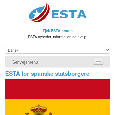
Tjek ESTA-status
ESTA nyheder, information og hjælp.
Genvejsmenu
ESTA for spanske statsborgere
Hjem
Ansøg om ESTA
Hvad er ESTA?
Visumfritagelsesprogrammet