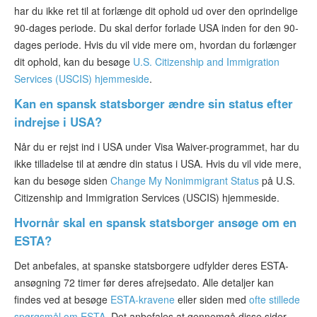
har du ikke ret til at forlænge dit ophold ud over den oprindelige
90-dages periode. Du skal derfor forlade USA inden for den 90-
dages periode. Hvis du vil vide mere om, hvordan du forlænger
dit ophold, kan du besøge
U.S. Citizenship and Immigration
Services (USCIS) hjemmeside
.
Kan en spansk statsborger ændre sin status efter
indrejse i USA?
Når du er rejst ind i USA under Visa Waiver-programmet, har du
ikke tilladelse til at ændre din status i USA. Hvis du vil vide mere,
kan du besøge siden
Change My Nonimmigrant Status
på U.S.
Citizenship and Immigration Services (USCIS) hjemmeside.
Hvornår skal en spansk statsborger ansøge om en
ESTA?
Det anbefales, at spanske statsborgere udfylder deres ESTA-
ansøgning 72 timer før deres afrejsedato. Alle detaljer kan
findes ved at besøge
ESTA-kravene
eller siden med
ofte stillede
spørgsmål om ESTA
. Det anbefales at gennemgå disse sider,