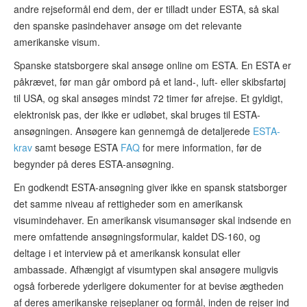
andre rejseformål end dem, der er tilladt under ESTA, så skal
den spanske pasindehaver ansøge om det relevante
amerikanske visum.
Spanske statsborgere skal ansøge online om ESTA. En ESTA er
påkrævet, før man går ombord på et land-, luft- eller skibsfartøj
til USA, og skal ansøges mindst 72 timer før afrejse. Et gyldigt,
elektronisk pas, der ikke er udløbet, skal bruges til ESTA-
ansøgningen. Ansøgere kan gennemgå de detaljerede
ESTA-
krav
samt besøge ESTA
FAQ
for mere information, før de
begynder på deres ESTA-ansøgning.
En godkendt ESTA-ansøgning giver ikke en spansk statsborger
det samme niveau af rettigheder som en amerikansk
visumindehaver. En amerikansk visumansøger skal indsende en
mere omfattende ansøgningsformular, kaldet DS-160, og
deltage i et interview på et amerikansk konsulat eller
ambassade. Afhængigt af visumtypen skal ansøgere muligvis
også forberede yderligere dokumenter for at bevise ægtheden
af deres amerikanske rejseplaner og formål, inden de rejser ind