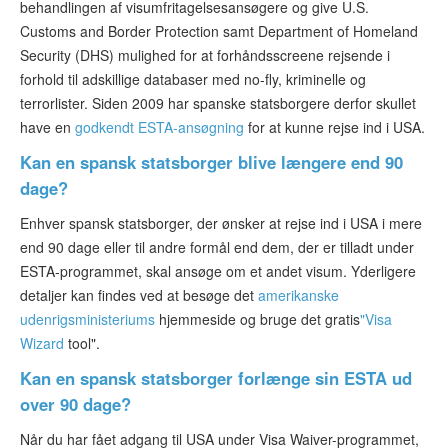
behandlingen af visumfritagelsesansøgere og give U.S.
Customs and Border Protection samt Department of Homeland
Security (DHS) mulighed for at forhåndsscreene rejsende i
forhold til adskillige databaser med no-fly, kriminelle og
terrorlister. Siden 2009 har spanske statsborgere derfor skullet
have en
godkendt ESTA-ansøgning
for at kunne rejse ind i USA.
Kan en spansk statsborger blive længere end 90
dage?
Enhver spansk statsborger, der ønsker at rejse ind i USA i mere
end 90 dage eller til andre formål end dem, der er tilladt under
ESTA-programmet, skal ansøge om et andet visum. Yderligere
detaljer kan findes ved at besøge det
amerikanske
udenrigsministeriums
hjemmeside og bruge det gratis
"Visa
Wizard
tool".
Kan en spansk statsborger forlænge sin ESTA ud
over 90 dage?
Når du har fået adgang til USA under Visa Waiver-programmet,