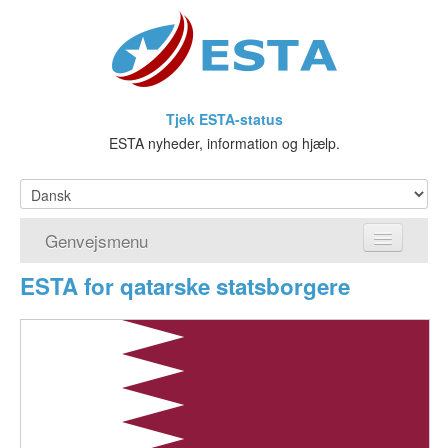
Tjek ESTA-status
ESTA nyheder, information og hjælp.
Genvejsmenu
ESTA for qatarske statsborgere
Hjem
Ansøg om ESTA
Hvad er ESTA?
Visumfritagelsesprogrammet