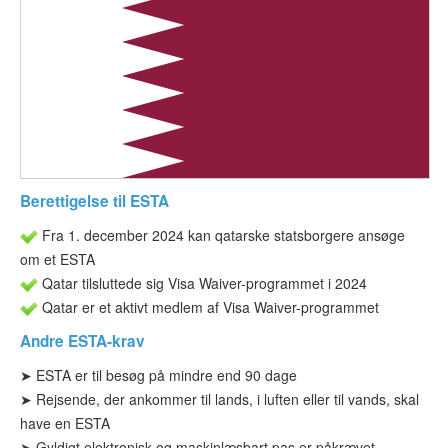
ESTA-status
Artikler
Kontakt
Berettigelse til ESTA
Fra 1. december 2024 kan qatarske statsborgere ansøge
om et ESTA
Qatar tilsluttede sig Visa Waiver-programmet i 2024
Qatar er et aktivt medlem af Visa Waiver-programmet
Andre ESTA-krav
➤
ESTA er til
besøg på mindre end 90 dage
➤ Rejsende, der ankommer til lands, i luften eller til vands, skal
have en ESTA
➤
Gyldigt elektronisk og maskinlæsbart pas er påkrævet