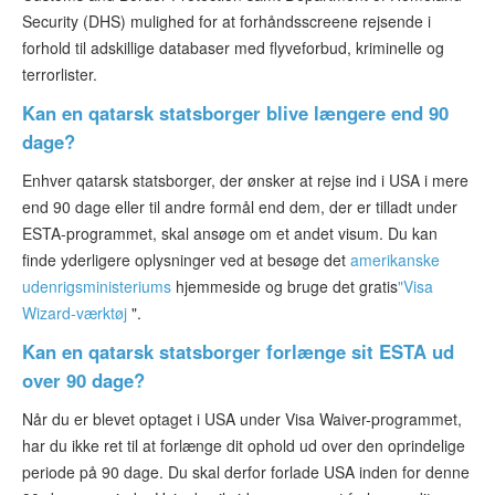
Security (DHS) mulighed for at forhåndsscreene rejsende i
forhold til adskillige databaser med flyveforbud, kriminelle og
terrorlister.
Kan en qatarsk statsborger blive længere end 90
dage?
Enhver qatarsk statsborger, der ønsker at rejse ind i USA i mere
end 90 dage eller til andre formål end dem, der er tilladt under
ESTA-programmet, skal ansøge om et andet visum. Du kan
finde yderligere oplysninger ved at besøge det
amerikanske
udenrigsministeriums
hjemmeside og bruge det gratis
"Visa
Wizard-værktøj
".
Kan en qatarsk statsborger forlænge sit ESTA ud
over 90 dage?
Når du er blevet optaget i USA under Visa Waiver-programmet,
har du ikke ret til at forlænge dit ophold ud over den oprindelige
periode på 90 dage. Du skal derfor forlade USA inden for denne