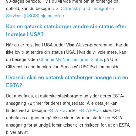
90-dages periode. Hvis du vil vide mere om at forlænge dit
ophold, kan du besøge
U.S. Citizenship and Immigration
Services (USCIS) hjemmeside.
Kan en qatarsk statsborger ændre sin status efter
indrejse i USA?
Når du er rejst ind i USA under Visa Waiver-programmet, har du
ikke lov til at ændre din status i USA. Hvis du vil vide mere, kan
du besøge siden
Change My Nonimmigrant Status
på U.S.
Citizenship and Immigration Services' (USCIS) hjemmeside.
Hvornår skal en qatarsk statsborger ansøge om en
ESTA?
Det anbefales, at qatarske statsborgere udfylder deres ESTA-
ansøgning 72 timer før deres afrejsedato. Alle detaljer kan
findes ved at besøge
ESTA-krav
eller
ESTA FAQ's
side. Det
anbefales at gennemgå disse sider, før man starter en ESTA-
ansøgning for at undgå forsinkelser eller risikoen for, at en ESTA
bliver afvist.