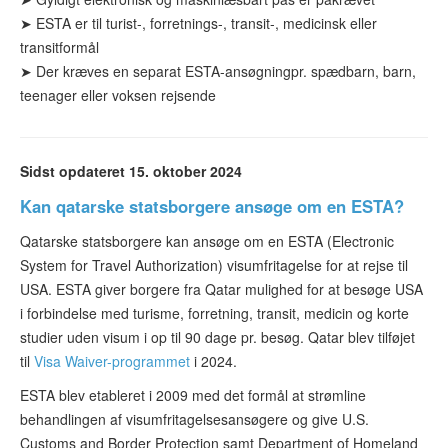
➤
ESTA er til turist-
, forretnings-, transit-, medicinsk eller
transitformål
➤ Der kræves
en separat ESTA-ansøgning
pr. spædbarn, barn,
teenager eller voksen rejsende
Sidst opdateret 15. oktober 2024
Kan qatarske statsborgere ansøge om en ESTA?
Qatarske statsborgere kan ansøge om en ESTA (Electronic
System for Travel Authorization) visumfritagelse for at rejse til
USA. ESTA giver borgere fra Qatar mulighed for at besøge USA
i forbindelse med turisme, forretning, transit, medicin og korte
studier uden visum i op til 90 dage pr. besøg. Qatar blev tilføjet
til
Visa Waiver-programmet
i 2024.
ESTA blev etableret i 2009 med det formål at strømline
behandlingen af visumfritagelsesansøgere og give U.S.
Customs and Border Protection samt Department of Homeland