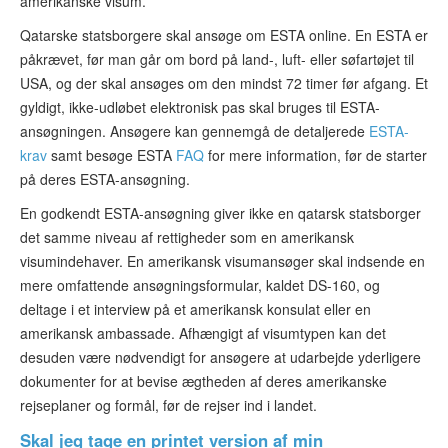
amerikanske visum.
Qatarske statsborgere skal ansøge om ESTA online. En ESTA er
påkrævet, før man går om bord på land-, luft- eller søfartøjet til
USA, og der skal ansøges om den mindst 72 timer før afgang. Et
gyldigt, ikke-udløbet elektronisk pas skal bruges til ESTA-
ansøgningen. Ansøgere kan gennemgå de detaljerede
ESTA-
krav
samt besøge ESTA
FAQ
for mere information, før de starter
på deres ESTA-ansøgning.
En godkendt ESTA-ansøgning giver ikke en qatarsk statsborger
det samme niveau af rettigheder som en amerikansk
visumindehaver. En amerikansk visumansøger skal indsende en
mere omfattende ansøgningsformular, kaldet DS-160, og
deltage i et interview på et amerikansk konsulat eller en
amerikansk ambassade. Afhængigt af visumtypen kan det
desuden være nødvendigt for ansøgere at udarbejde yderligere
dokumenter for at bevise ægtheden af deres amerikanske
rejseplaner og formål, før de rejser ind i landet.
Skal jeg tage en printet version af min