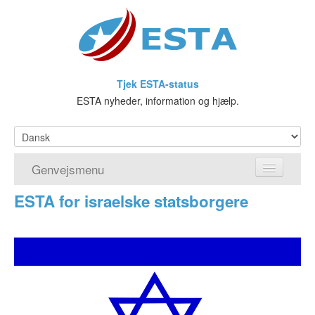
Tjek ESTA-status
ESTA nyheder, information og hjælp.
Genvejsmenu
ESTA for israelske statsborgere
Hjem
Ansøg om ESTA
Hvad er ESTA?
Visumfritagelsesprogrammet