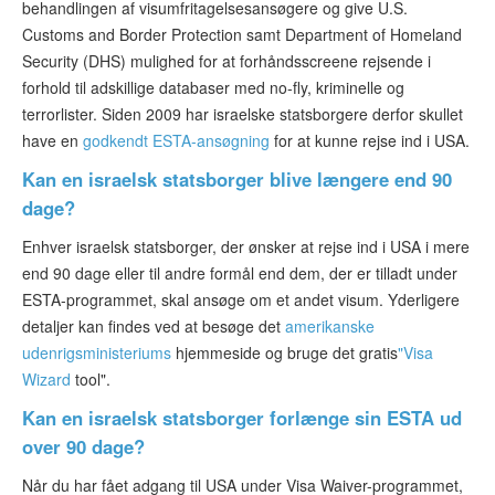
behandlingen af visumfritagelsesansøgere og give U.S.
Customs and Border Protection samt Department of Homeland
Security (DHS) mulighed for at forhåndsscreene rejsende i
forhold til adskillige databaser med no-fly, kriminelle og
terrorlister. Siden 2009 har israelske statsborgere derfor skullet
have en
godkendt ESTA-ansøgning
for at kunne rejse ind i USA.
Kan en israelsk statsborger blive længere end 90
dage?
Enhver israelsk statsborger, der ønsker at rejse ind i USA i mere
end 90 dage eller til andre formål end dem, der er tilladt under
ESTA-programmet, skal ansøge om et andet visum. Yderligere
detaljer kan findes ved at besøge det
amerikanske
udenrigsministeriums
hjemmeside og bruge det gratis
"Visa
Wizard
tool".
Kan en israelsk statsborger forlænge sin ESTA ud
over 90 dage?
Når du har fået adgang til USA under Visa Waiver-programmet,