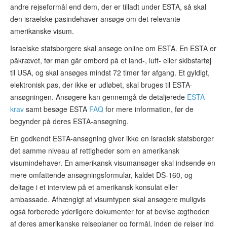
andre rejseformål end dem, der er tilladt under ESTA, så skal
den israelske pasindehaver ansøge om det relevante
amerikanske visum.
Israelske statsborgere skal ansøge online om ESTA. En ESTA er
påkrævet, før man går ombord på et land-, luft- eller skibsfartøj
til USA, og skal ansøges mindst 72 timer før afgang. Et gyldigt,
elektronisk pas, der ikke er udløbet, skal bruges til ESTA-
ansøgningen. Ansøgere kan gennemgå de detaljerede
ESTA-
krav
samt besøge ESTA
FAQ
for mere information, før de
begynder på deres ESTA-ansøgning.
En godkendt ESTA-ansøgning giver ikke en israelsk statsborger
det samme niveau af rettigheder som en amerikansk
visumindehaver. En amerikansk visumansøger skal indsende en
mere omfattende ansøgningsformular, kaldet DS-160, og
deltage i et interview på et amerikansk konsulat eller
ambassade. Afhængigt af visumtypen skal ansøgere muligvis
også forberede yderligere dokumenter for at bevise ægtheden
af deres amerikanske rejseplaner og formål, inden de rejser ind