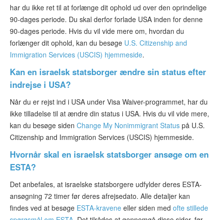
har du ikke ret til at forlænge dit ophold ud over den oprindelige
90-dages periode. Du skal derfor forlade USA inden for denne
90-dages periode. Hvis du vil vide mere om, hvordan du
forlænger dit ophold, kan du besøge
U.S. Citizenship and
Immigration Services (USCIS) hjemmeside
.
Kan en israelsk statsborger ændre sin status efter
indrejse i USA?
Når du er rejst ind i USA under Visa Waiver-programmet, har du
ikke tilladelse til at ændre din status i USA. Hvis du vil vide mere,
kan du besøge siden
Change My Nonimmigrant Status
på U.S.
Citizenship and Immigration Services (USCIS) hjemmeside.
Hvornår skal en israelsk statsborger ansøge om en
ESTA?
Det anbefales, at israelske statsborgere udfylder deres ESTA-
ansøgning 72 timer før deres afrejsedato. Alle detaljer kan
findes ved at besøge
ESTA-kravene
eller siden med
ofte stillede
spørgsmål om ESTA
. Det tilrådes at gennemgå disse sider, før