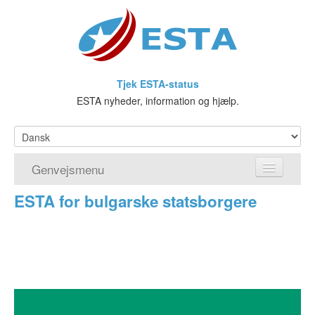
Tjek ESTA-status
ESTA nyheder, information og hjælp.
Genvejsmenu
ESTA for bulgarske statsborgere
Hjem
Ansøg om ESTA
Hvad er ESTA?
Visumfritagelsesprogrammet