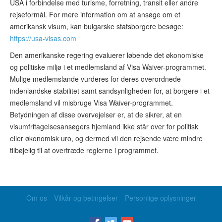
USA i forbindelse med turisme, forretning, transit eller andre
rejseformål. For mere information om at ansøge om et
amerikansk visum, kan bulgarske statsborgere besøge:
https://usa-visas.com
Den amerikanske regering evaluerer løbende det økonomiske
og politiske miljø i et medlemsland af Visa Waiver-programmet.
Mulige medlemslande vurderes for deres overordnede
indenlandske stabilitet samt sandsynligheden for, at borgere i et
medlemsland vil misbruge Visa Waiver-programmet.
Betydningen af disse overvejelser er, at de sikrer, at en
visumfritagelsesansøgers hjemland ikke står over for politisk
eller økonomisk uro, og dermed vil den rejsende være mindre
tilbøjelig til at overtræde reglerne i programmet.
Om os
Vilkår og betingelser
Personlige oplysninger