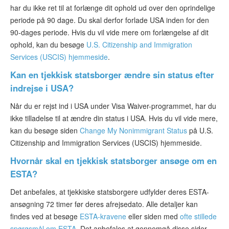
har du ikke ret til at forlænge dit ophold ud over den oprindelige
periode på 90 dage. Du skal derfor forlade USA inden for den
90-dages periode. Hvis du vil vide mere om forlængelse af dit
ophold, kan du besøge
U.S. Citizenship and Immigration
Services (USCIS) hjemmeside
.
Kan en tjekkisk statsborger ændre sin status efter
indrejse i USA?
Når du er rejst ind i USA under Visa Waiver-programmet, har du
ikke tilladelse til at ændre din status i USA. Hvis du vil vide mere,
kan du besøge siden
Change My Nonimmigrant Status
på U.S.
Citizenship and Immigration Services (USCIS) hjemmeside.
Hvornår skal en tjekkisk statsborger ansøge om en
ESTA?
Det anbefales, at tjekkiske statsborgere udfylder deres ESTA-
ansøgning 72 timer før deres afrejsedato. Alle detaljer kan
findes ved at besøge
ESTA-kravene
eller siden med
ofte stillede
spørgsmål om ESTA
. Det anbefales at gennemgå disse sider,