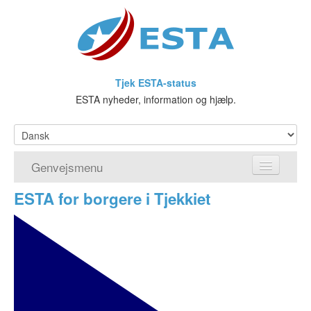
Tjek ESTA-status
ESTA nyheder, information og hjælp.
Genvejsmenu
ESTA for borgere i Tjekkiet
Hjem
Ansøg om ESTA
Hvad er ESTA?
Visumfritagelsesprogrammet