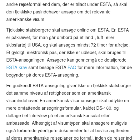
andre rejseformål end dem, der er tilladt under ESTA, så skal
den tjekkiske pasindehaver ansøge om det relevante
amerikanske visum.
Tjekkiske statsborgere skal ansøge online om ESTA. En ESTA
er påkrævet, før man går ombord på et land-, luft- eller
skibsfartøj til USA, og skal ansøges mindst 72 timer før afrejse.
Et gyldigt, elektronisk pas, der ikke er udløbet, skal bruges til
ESTA-ansøgningen. Ansøgere kan gennemgå de detaljerede
ESTA-krav
samt besøge ESTA
FAQ
for mere information, før de
begynder på deres ESTA-ansøgning.
En godkendt ESTA-ansøgning giver ikke en tjekkisk statsborger
det samme niveau af rettigheder som en amerikansk
visumindehaver. En amerikansk visumansøger skal udfylde en
mere omfattende ansøgningsformular, kaldet DS-160, og
deltage i et interview på et amerikansk konsulat eller
ambassade. Afhængigt af visumtypen skal ansøgere muligvis
også forberede yderligere dokumenter for at bevise ægtheden
af deres amerikanske rejseplaner og formål, inden de rejser ind