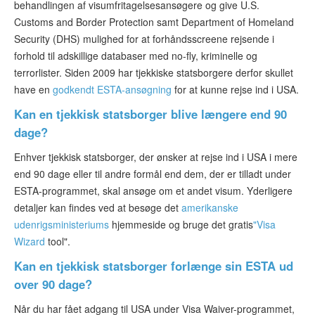
behandlingen af visumfritagelsesansøgere og give U.S.
Customs and Border Protection samt Department of Homeland
Security (DHS) mulighed for at forhåndsscreene rejsende i
forhold til adskillige databaser med no-fly, kriminelle og
terrorlister. Siden 2009 har tjekkiske statsborgere derfor skullet
have en
godkendt ESTA-ansøgning
for at kunne rejse ind i USA.
Kan en tjekkisk statsborger blive længere end 90
dage?
Enhver tjekkisk statsborger, der ønsker at rejse ind i USA i mere
end 90 dage eller til andre formål end dem, der er tilladt under
ESTA-programmet, skal ansøge om et andet visum. Yderligere
detaljer kan findes ved at besøge det
amerikanske
udenrigsministeriums
hjemmeside og bruge det gratis
"Visa
Wizard
tool".
Kan en tjekkisk statsborger forlænge sin ESTA ud
over 90 dage?
Når du har fået adgang til USA under Visa Waiver-programmet,