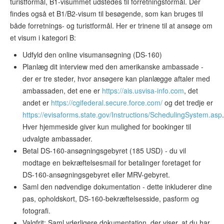
turistformål, B1-visummet udstedes til forretningsformål. Der
findes også et B1/B2-visum til besøgende, som kan bruges til
både forretnings- og turistformål. Her er trinene til at ansøge om
et visum i kategori B:
Udfyld den online visumansøgning (DS-160)
Planlæg dit interview med den amerikanske ambassade -
der er tre steder, hvor ansøgere kan planlægge aftaler med
ambassaden, det ene er
https://ais.usvisa-info.com
, det
andet er
https://cgifederal.secure.force.com/
og det tredje er
https://evisaforms.state.gov/Instructions/SchedulingSystem.asp
.
Hver hjemmeside giver kun mulighed for bookinger til
udvalgte ambassader.
Betal DS-160-ansøgningsgebyret (185 USD) - du vil
modtage en bekræftelsesmail for betalinger foretaget for
DS-160-ansøgningsgebyret eller MRV-gebyret.
Saml den nødvendige dokumentation - dette inkluderer dine
pas, opholdskort, DS-160-bekræftelsesside, pasform og
fotografi.
Valgfrit: Saml yderligere dokumentation, der viser, at du har