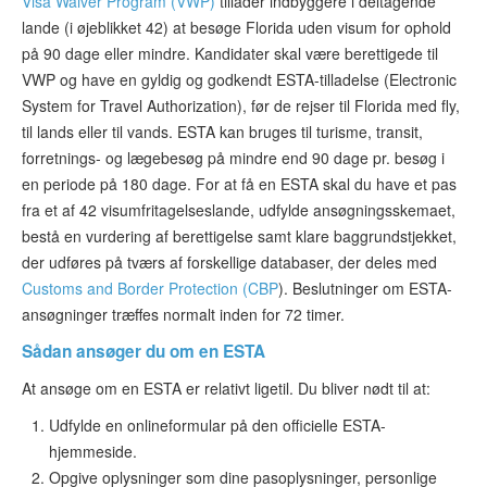
Visa Waiver Program (VWP)
tillader indbyggere i deltagende
lande (i øjeblikket 42) at besøge Florida uden visum for ophold
på 90 dage eller mindre. Kandidater skal være berettigede til
VWP og have en gyldig og godkendt ESTA-tilladelse (Electronic
System for Travel Authorization), før de rejser til Florida med fly,
til lands eller til vands. ESTA kan bruges til turisme, transit,
forretnings- og lægebesøg på mindre end 90 dage pr. besøg i
en periode på 180 dage. For at få en ESTA skal du have et pas
fra et af 42 visumfritagelseslande, udfylde ansøgningsskemaet,
bestå en vurdering af berettigelse samt klare baggrundstjekket,
der udføres på tværs af forskellige databaser, der deles med
Customs and Border Protection (CBP
). Beslutninger om ESTA-
ansøgninger træffes normalt inden for 72 timer.
Sådan ansøger du om en ESTA
At ansøge om en ESTA er relativt ligetil. Du bliver nødt til at:
Udfylde en onlineformular på den officielle ESTA-
hjemmeside.
Opgive oplysninger som dine pasoplysninger, personlige