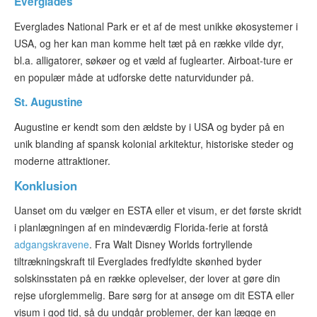
Everglades
Everglades National Park er et af de mest unikke økosystemer i
USA, og her kan man komme helt tæt på en række vilde dyr,
bl.a. alligatorer, søkøer og et væld af fuglearter. Airboat-ture er
en populær måde at udforske dette naturvidunder på.
St. Augustine
Augustine er kendt som den ældste by i USA og byder på en
unik blanding af spansk kolonial arkitektur, historiske steder og
moderne attraktioner.
Konklusion
Uanset om du vælger en ESTA eller et visum, er det første skridt
i planlægningen af en mindeværdig Florida-ferie at forstå
adgangskravene
. Fra Walt Disney Worlds fortryllende
tiltrækningskraft til Everglades fredfyldte skønhed byder
solskinsstaten på en række oplevelser, der lover at gøre din
rejse uforglemmelig. Bare sørg for at ansøge om dit ESTA eller
visum i god tid, så du undgår problemer, der kan lægge en