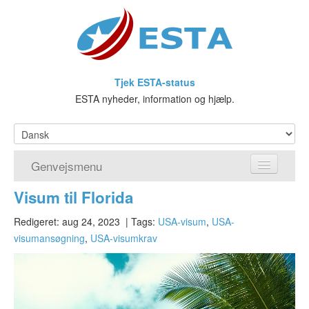
Tjek ESTA-status
ESTA nyheder, information og hjælp.
Genvejsmenu
Visum til Florida
Hjem
Redigeret: aug 24, 2023
| Tags:
USA-visum
,
USA-
Ansøg om ESTA
visumansøgning
,
USA-visumkrav
Hvad er ESTA?
Visumfritagelsesprogrammet