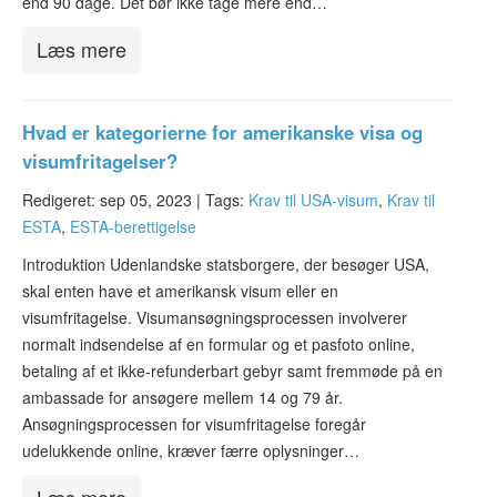
end 90 dage. Det bør ikke tage mere end…
Læs mere
Hvad er kategorierne for amerikanske visa og
visumfritagelser?
Redigeret: sep 05, 2023 |
Tags:
Krav til USA-visum
,
Krav til
ESTA
,
ESTA-berettigelse
Introduktion Udenlandske statsborgere, der besøger USA,
skal enten have et amerikansk visum eller en
visumfritagelse. Visumansøgningsprocessen involverer
normalt indsendelse af en formular og et pasfoto online,
betaling af et ikke-refunderbart gebyr samt fremmøde på en
ambassade for ansøgere mellem 14 og 79 år.
Ansøgningsprocessen for visumfritagelse foregår
udelukkende online, kræver færre oplysninger…