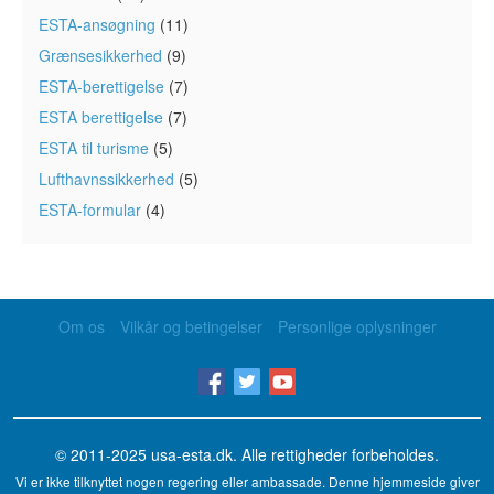
ESTA-ansøgning
(11)
Grænsesikkerhed
(9)
ESTA-berettigelse
(7)
ESTA berettigelse
(7)
ESTA til turisme
(5)
Lufthavnssikkerhed
(5)
ESTA-formular
(4)
Om os
Vilkår og betingelser
Personlige oplysninger
© 2011-2025
usa-esta.dk
. Alle rettigheder forbeholdes.
Vi er ikke tilknyttet nogen regering eller ambassade. Denne hjemmeside giver