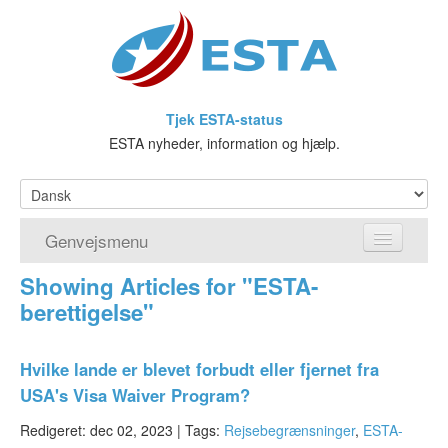
Tjek ESTA-status
ESTA nyheder, information og hjælp.
Genvejsmenu
Showing Articles for "ESTA-
Hjem
berettigelse"
Ansøg om ESTA
Hvilke lande er blevet forbudt eller fjernet fra
Hvad er ESTA?
USA's Visa Waiver Program?
Visumfritagelsesprogrammet
Redigeret: dec 02, 2023 |
Tags:
Rejsebegrænsninger
,
ESTA-