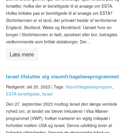
fortæller, hvilke der er berettigede til at ansøge om ESTA.
Hvilke britiske pas er berettigede til at ansøge om ESTA?
Storbritannien er et land, der primært består af territorierne
England, Skotland, Wales og Nordirland. Uanset hvor en
borger i Storbritannien er født, opvokset eller bor, betragtes
vedkommende som britisk statsborger. Der…
Læs mere
Israel tilslutter sig visumfritagelsesprogrammet
Redigeret: okt 20, 2023 |
Tags:
Visumfritagelsesprogram
,
ESTA-berettigelse
,
Israel
Den 27. september 2023 modtog Israel den længe ventede
nyhed om, at landet var blevet inkluderet i Visa Waiver-
programmet (VWP), hvilket markerer en vigtig milepæl i
forholdet mellem USA og Israel. Denne udvikling lover at
forbedre sikkerheden, fremme de økonomiske bånd og