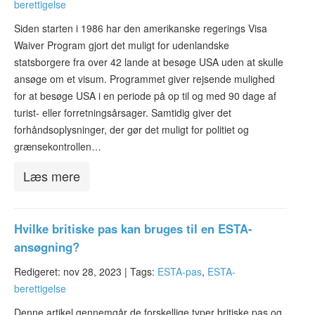
berettigelse
ESTA-status
Siden starten i 1986 har den amerikanske regerings Visa
Artikler
Waiver Program gjort det muligt for udenlandske
statsborgere fra over 42 lande at besøge USA uden at skulle
Kontakt
ansøge om et visum. Programmet giver rejsende mulighed
for at besøge USA i en periode på op til og med 90 dage af
turist- eller forretningsårsager. Samtidig giver det
forhåndsoplysninger, der gør det muligt for politiet og
grænsekontrollen…
Læs mere
Hvilke britiske pas kan bruges til en ESTA-
ansøgning?
Redigeret: nov 28, 2023 |
Tags:
ESTA-pas
,
ESTA-
berettigelse
Denne artikel gennemgår de forskellige typer britiske pas og