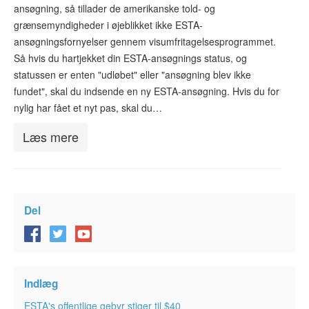
ansøgning, så tillader de amerikanske told- og
ESTA-status
grænsemyndigheder i øjeblikket ikke ESTA-
Artikler
ansøgningsfornyelser gennem visumfritagelsesprogrammet.
Så hvis du hartjekket din ESTA-ansøgnings status, og
Kontakt
statussen er enten "udløbet" eller "ansøgning blev ikke
fundet", skal du indsende en ny ESTA-ansøgning. Hvis du for
nylig har fået et nyt pas, skal du…
Læs mere
Del
Indlæg
ESTA's offentlige gebyr stiger til $40