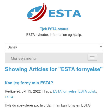
Tjek ESTA-status
ESTA nyheder, information og hjælp.
Genvejsmenu
Showing Articles for "ESTA fornyelse"
Hjem
Ansøg om ESTA
Kan jeg forny min ESTA?
Hvad er ESTA?
Redigeret: okt 15, 2022 |
Tags:
ESTA fornyelse
,
ESTA udløb
,
ESTA
Visumfritagelsesprogrammet
Hvis du spekulerer på, hvordan man kan forny en ESTA-