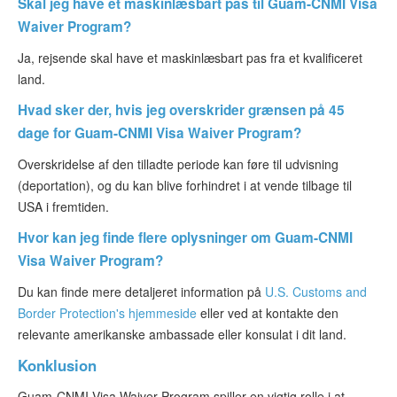
Skal jeg have et maskinlæsbart pas til Guam-CNMI Visa
Waiver Program?
Ja, rejsende skal have et maskinlæsbart pas fra et kvalificeret
land.
Hvad sker der, hvis jeg overskrider grænsen på 45
dage for Guam-CNMI Visa Waiver Program?
Overskridelse af den tilladte periode kan føre til udvisning
(deportation), og du kan blive forhindret i at vende tilbage til
USA i fremtiden.
Hvor kan jeg finde flere oplysninger om Guam-CNMI
Visa Waiver Program?
Du kan finde mere detaljeret information på
U.S. Customs and
Border Protection's hjemmeside
eller ved at kontakte den
relevante amerikanske ambassade eller konsulat i dit land.
Konklusion
Guam-CNMI Visa Waiver Program spiller en vigtig rolle i at