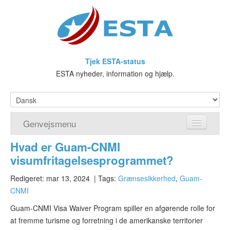
Tjek ESTA-status
ESTA nyheder, information og hjælp.
Genvejsmenu
Hvad er Guam-CNMI
Hjem
visumfritagelsesprogrammet?
Ansøg om ESTA
Redigeret: mar 13, 2024
| Tags:
Grænsesikkerhed
,
Guam-
CNMI
Hvad er ESTA?
Guam-CNMI Visa Waiver Program spiller en afgørende rolle for
Visumfritagelsesprogrammet
at fremme turisme og forretning i de amerikanske territorier