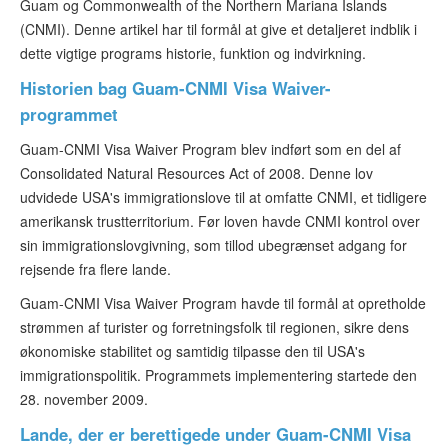
Guam og Commonwealth of the Northern Mariana Islands
ESTA-status
(CNMI). Denne artikel har til formål at give et detaljeret indblik i
dette vigtige programs historie, funktion og indvirkning.
Artikler
Historien bag Guam-CNMI Visa Waiver-
Kontakt
programmet
Guam-CNMI Visa Waiver Program blev indført som en del af
Consolidated Natural Resources Act of 2008. Denne lov
udvidede USA's immigrationslove til at omfatte CNMI, et tidligere
amerikansk trustterritorium. Før loven havde CNMI kontrol over
sin immigrationslovgivning, som tillod ubegrænset adgang for
rejsende fra flere lande.
Guam-CNMI Visa Waiver Program havde til formål at opretholde
strømmen af turister og forretningsfolk til regionen, sikre dens
økonomiske stabilitet og samtidig tilpasse den til USA's
immigrationspolitik. Programmets implementering startede den
28. november 2009.
Lande, der er berettigede under Guam-CNMI Visa