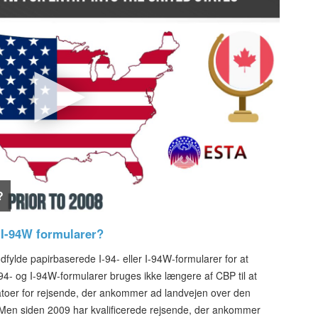
?
r I-94W formularer?
dfylde papirbaserede I-94- eller I-94W-formularer for at
4- og I-94W-formularer bruges ikke længere af CBP til at
atoer for rejsende, der ankommer ad landvejen over den
en siden 2009 har kvalificerede rejsende, der ankommer