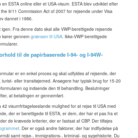
en en ESTA online eller et USA-visum. ESTA blev udviklet efter
he 9/11 Commission Act of 2007 for rejsende under Visa
ev dannet i 1986.
t igen. Fra denne dato skal alle VWP-berettigede rejsende
de kører gennem
grænsen til USA
. Ikke-VWP berettigede
ormularer.
orhold til de papirbaserede I-94- og I-94W-
ormular er en enkel proces og skal udfyldes af rejsende, der
-, turist- eller transitøjemed. Ansøgere har typisk brug for 15-20
jseformularen og indsende den til behandling. Beslutninger
efter, at betalingen er gennemført.
 42 visumfritagelseslande mulighed for at rejse til USA med
nde, der er berettigede til ESTA, er dem, der har et pas fra et
er de krævede kriterier, der er fastsat af CBP. Der tilføjes
rogrammet
. Der er også andre faktorer, der har indflydelse på
formål samt rejse-, immigrations-, kriminal- og sygehistorie. Du