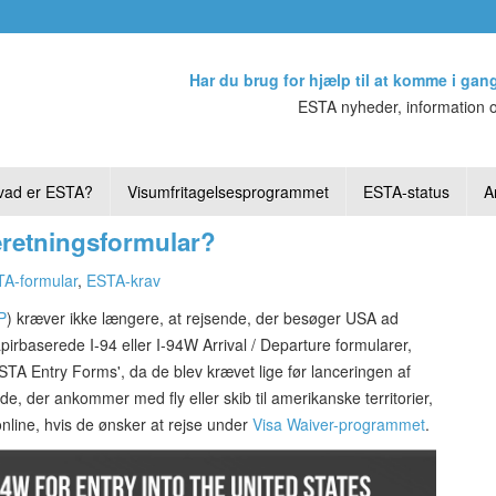
Har du brug for hjælp til at komme i gan
ESTA nyheder, information o
vad er ESTA?
Visumfritagelsesprogrammet
ESTA-status
Ar
eretningsformular?
A-formular
,
ESTA-krav
P
) kræver ikke længere, at rejsende, der besøger USA ad
papirbaserede I-94 eller I-94W Arrival / Departure formularer,
ESTA Entry Forms', da de blev krævet lige før lanceringen af
e, der ankommer med fly eller skib til amerikanske territorier,
nline, hvis de ønsker at rejse under
Visa Waiver-programmet
.