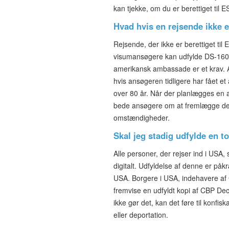
kan tjekke, om du er berettiget ti
Hvad hvis en rejsende ikke e
Rejsende, der ikke er berettiget t
visumansøgere kan udfylde DS-160 
amerikansk ambassade er et krav. 
hvis ansøgeren tidligere har fået et
over 80 år. Når der planlægges en
bede ansøgere om at fremlægge de
omstændigheder.
Skal jeg stadig udfylde en t
Alle personer, der rejser ind i USA,
digitalt. Udfyldelse af denne er påkræ
USA. Borgere i USA, indehavere af
fremvise en udfyldt kopi af CBP De
ikke gør det, kan det føre til konfis
eller deportation.