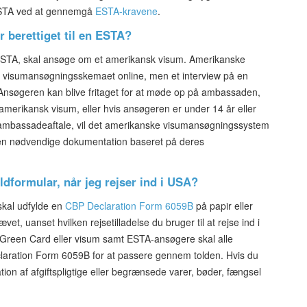
l ESTA ved at gennemgå
ESTA-kravene
.
r berettiget til en ESTA?
il ESTA, skal ansøge om et amerikansk visum. Amerikanske
visumansøgningsskemaet online, men et interview på en
Ansøgeren kan blive fritaget for at møde op på ambassaden,
 amerikansk visum, eller hvis ansøgeren er under 14 år eller
 ambassadeaftale, vil det amerikanske visumansøgningssystem
n nødvendige dokumentation baseret på deres
oldformular, når jeg rejser ind i USA?
 skal udfylde en
CBP Declaration Form 6059B
på papir eller
vet, uanset hvilken rejsetilladelse du bruger til at rejse ind i
 Green Card eller visum samt ESTA-ansøgere skal alle
claration Form 6059B for at passere gennem tolden. Hvis du
kation af afgiftspligtige eller begrænsede varer, bøder, fængsel