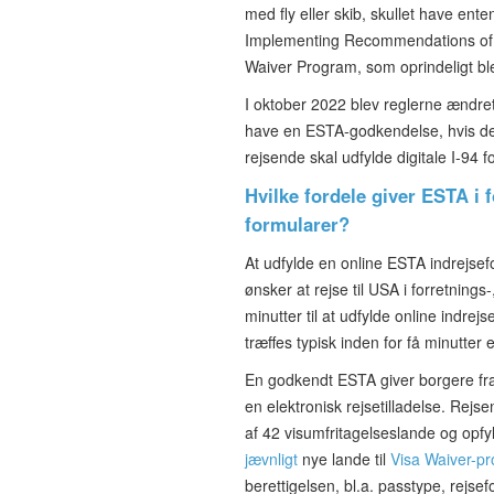
med fly eller skib, skullet have ent
Implementing Recommendations of t
Waiver Program, som oprindeligt bl
I oktober 2022 blev reglerne ændre
have en ESTA-godkendelse, hvis 
rejsende skal udfylde digitale I-94 f
Hvilke fordele giver ESTA i f
formularer?
At udfylde en online ESTA indrejsef
ønsker at rejse til USA i forretnings
minutter til at udfylde online indre
træffes typisk inden for få minutter 
En godkendt ESTA giver borgere fra
en elektronisk rejsetilladelse. Rejse
af 42 visumfritagelseslande og opfyld
jævnligt
nye lande til
Visa Waiver-p
berettigelsen, bl.a. passtype, rejse