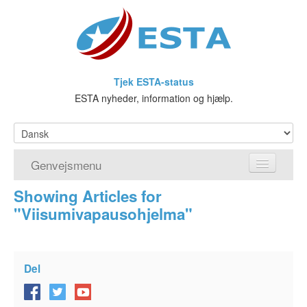
Tjek ESTA-status
ESTA nyheder, information og hjælp.
Genvejsmenu
Showing Articles for
Hjem
"Viisumivapausohjelma"
Ansøg om ESTA
Hvad er ESTA?
Del
Visumfritagelsesprogrammet