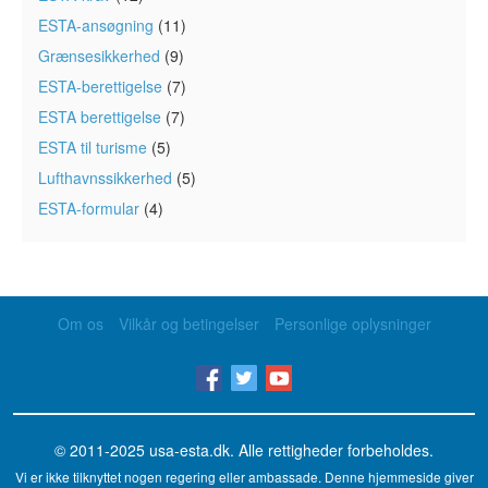
ESTA-ansøgning
(11)
Grænsesikkerhed
(9)
ESTA-berettigelse
(7)
ESTA berettigelse
(7)
ESTA til turisme
(5)
Lufthavnssikkerhed
(5)
ESTA-formular
(4)
Om os
Vilkår og betingelser
Personlige oplysninger
© 2011-2025
usa-esta.dk
. Alle rettigheder forbeholdes.
Vi er ikke tilknyttet nogen regering eller ambassade. Denne hjemmeside giver