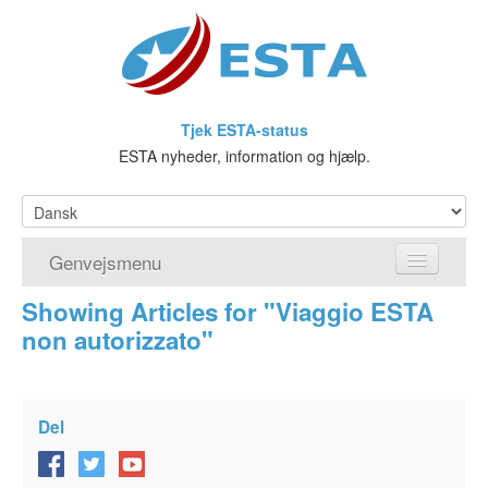
Tjek ESTA-status
ESTA nyheder, information og hjælp.
Genvejsmenu
Showing Articles for "Viaggio ESTA
Hjem
non autorizzato"
Ansøg om ESTA
Hvad er ESTA?
Del
Visumfritagelsesprogrammet