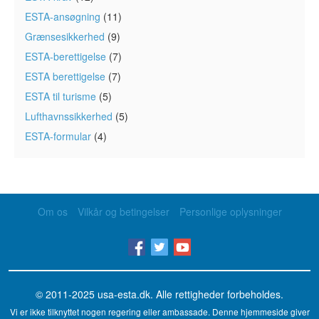
ESTA-ansøgning
(11)
Grænsesikkerhed
(9)
ESTA-berettigelse
(7)
ESTA berettigelse
(7)
ESTA til turisme
(5)
Lufthavnssikkerhed
(5)
ESTA-formular
(4)
Om os
Vilkår og betingelser
Personlige oplysninger
© 2011-2025
usa-esta.dk
. Alle rettigheder forbeholdes.
Vi er ikke tilknyttet nogen regering eller ambassade. Denne hjemmeside giver