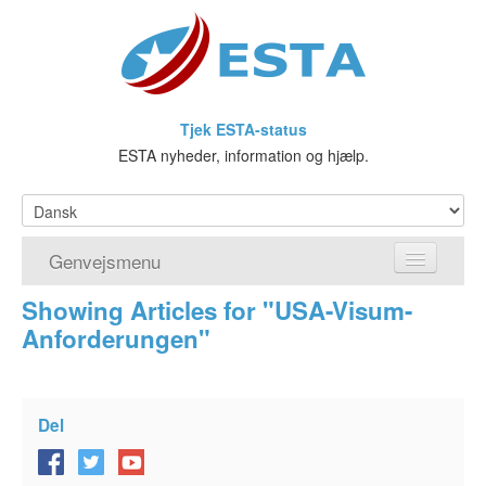
Tjek ESTA-status
ESTA nyheder, information og hjælp.
Genvejsmenu
Showing Articles for "USA-Visum-
Hjem
Anforderungen"
Ansøg om ESTA
Hvad er ESTA?
Del
Visumfritagelsesprogrammet