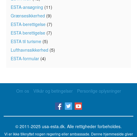
ESTA-ansøgning
(11)
Grænsesikkerhed
(9)
ESTA-berettigelse
(7)
ESTA berettigelse
(7)
ESTA til turisme
(5)
Lufthavnssikkerhed
(5)
ESTA-formular
(4)
Om os
Vilkår og betingelser
Personlige oplysninger
© 2011-2025
usa-esta.dk
. Alle rettigheder forbeholdes.
Vi er ikke tilknyttet nogen regering eller ambassade. Denne hjemmeside giver