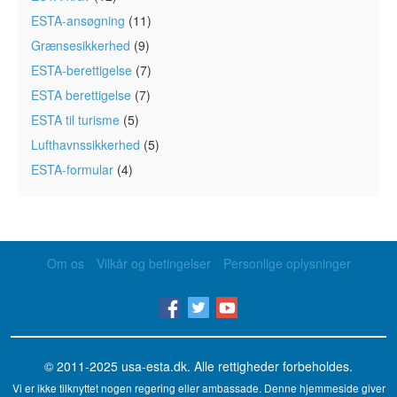
ESTA-ansøgning
(11)
Grænsesikkerhed
(9)
ESTA-berettigelse
(7)
ESTA berettigelse
(7)
ESTA til turisme
(5)
Lufthavnssikkerhed
(5)
ESTA-formular
(4)
Om os
Vilkår og betingelser
Personlige oplysninger
© 2011-2025
usa-esta.dk
. Alle rettigheder forbeholdes.
Vi er ikke tilknyttet nogen regering eller ambassade. Denne hjemmeside giver