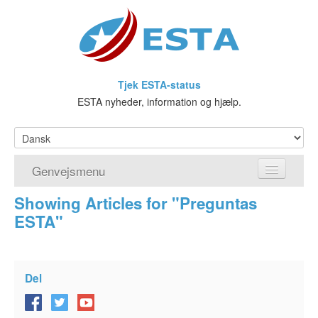
Tjek ESTA-status
ESTA nyheder, information og hjælp.
Genvejsmenu
Showing Articles for "Preguntas
Hjem
ESTA"
Ansøg om ESTA
Hvad er ESTA?
Del
Visumfritagelsesprogrammet