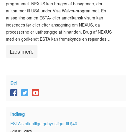
programmet. NEXUS kan bruges af besøgende, der
ESTA-status
ankommer til USA under Visa Waiver-programmet. En
Artikler
ansøgning om en ESTA- eller amerikansk visum kan
indsendes før eller efter ansøgning om NEXUS, da
Kontakt
processerne er uafhængige af hinanden. Brug af NEXUS
med en godkendt ESTA kan fremskynde en rejsendes…
Læs mere
Del
Indlæg
ESTA's offentlige gebyr stiger til $40
- okt 01, 2025