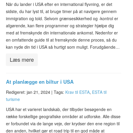
ESTA-status
Når du lander i USA efter en international flyvning, er det
sidste, du har lyst til, at bruge timer på at navigere gennem
Artikler
immigration og told. Selvom grænsesikkerhed og -kontrol er
afgørende, kan flere programmer og strategier hjælpe dig
Kontakt
med at fremskynde din internationale ankomst. Nedenfor er
en omfattende guide til at fremskynde denne proces, så du
kan nyde din tid i USA så hurtigt som muligt. Forudgående…
Læs mere
At planlægge en biltur i USA
Redigeret: jan 21, 2024 |
Tags:
Krav til ESTA
,
ESTA til
turisme
USA har et varieret landskab, der tilbyder besøgende en
række forskellige geografiske områder at udforske. Alle disse
er forbundet via de lange veje, der krydser den ene region til
den anden, hvilket gør et road trip til en god måde at