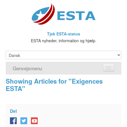
Tjek ESTA-status
ESTA nyheder, information og hjælp.
Genvejsmenu
Showing Articles for "Exigences
Hjem
ESTA"
Ansøg om ESTA
Hvad er ESTA?
Del
Visumfritagelsesprogrammet