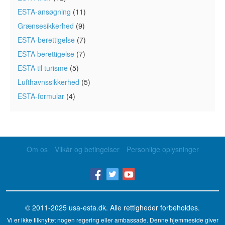
ESTA-ansøgning
(11)
Grænsesikkerhed
(9)
ESTA-berettigelse
(7)
ESTA berettigelse
(7)
ESTA til turisme
(5)
Lufthavnssikkerhed
(5)
ESTA-formular
(4)
Om os
Vilkår og betingelser
Personlige oplysninger
© 2011-2025
usa-esta.dk
. Alle rettigheder forbeholdes.
Vi er ikke tilknyttet nogen regering eller ambassade. Denne hjemmeside giver