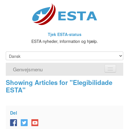
Tjek ESTA-status
ESTA nyheder, information og hjælp.
Genvejsmenu
Showing Articles for "Elegibilidade
Hjem
ESTA"
Ansøg om ESTA
Hvad er ESTA?
Del
Visumfritagelsesprogrammet