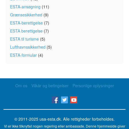
ESTA-ansøgning
(11)
Grænsesikkerhed
(9)
ESTA-berettigelse
(7)
ESTA berettigelse
(7)
ESTA til turisme
(5)
Lufthavnssikkerhed
(5)
ESTA-formular
(4)
Om os
Vilkår og betingelser
Personlige oplysninger
© 2011-2025
usa-esta.dk
. Alle rettigheder forbeholdes.
Vi er ikke tilknyttet nogen regering eller ambassade. Denne hjemmeside giver