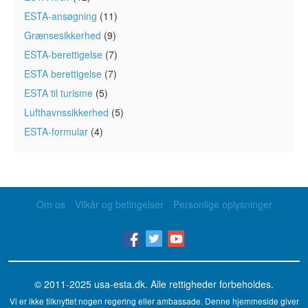
ESTA-ansøgning
(11)
Grænsesikkerhed
(9)
ESTA-berettigelse
(7)
ESTA berettigelse
(7)
ESTA til turisme
(5)
Lufthavnssikkerhed
(5)
ESTA-formular
(4)
Om os
Vilkår og betingelser
Personlige oplysninger
© 2011-2025
usa-esta.dk
. Alle rettigheder forbeholdes.
Vi er ikke tilknyttet nogen regering eller ambassade. Denne hjemmeside giver