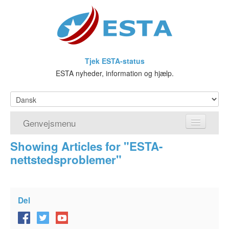
Tjek ESTA-status
ESTA nyheder, information og hjælp.
Genvejsmenu
Showing Articles for "ESTA-
Hjem
nettstedsproblemer"
Ansøg om ESTA
Hvad er ESTA?
Del
Visumfritagelsesprogrammet