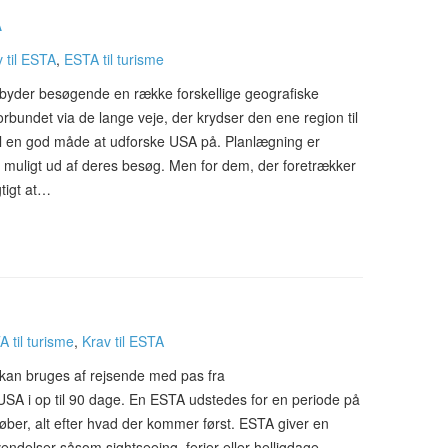
A
 til ESTA
,
ESTA til turisme
ilbyder besøgende en række forskellige geografiske
orbundet via de lange veje, der krydser den ene region til
 til en god måde at udforske USA på. Planlægning er
 muligt ud af deres besøg. Men for dem, der foretrækker
gtigt at…
 til turisme
,
Krav til ESTA
 kan bruges af rejsende med pas fra
 USA i op til 90 dage. En ESTA udstedes for en periode på
løber, alt efter hvad der kommer først. ESTA giver en
endelser såsom sightseeing, ferier eller helligdage,