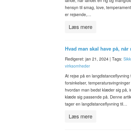
lande, har landet en rig og mangfold
hensyn til smag, love, temperament
er rejsende,…
Læs mere
Hvad man skal have på, når 
Redigeret: jan 21, 2024 |
Tags:
Sikk
virksomheder
At rejse på en langdistanceflyvning 
forsinkelser, temperatursvingninger 
hvordan man bedst klæder sig på, in
klæde sig passende på. Denne artike
tager en langdistanceflyvning til…
Læs mere