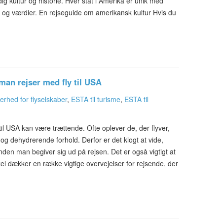
ig kultur og historie. Hver stat i Amerika er unik med
 og værdier. En rejseguide om amerikansk kultur Hvis du
man rejser med fly til USA
erhed for flyselskaber
,
ESTA til turisme
,
ESTA til
til USA kan være trættende. Ofte oplever de, der flyver,
og dehydrerende forhold. Derfor er det klogt at vide,
den man begiver sig ud på rejsen. Det er også vigtigt at
l dækker en række vigtige overvejelser for rejsende, der