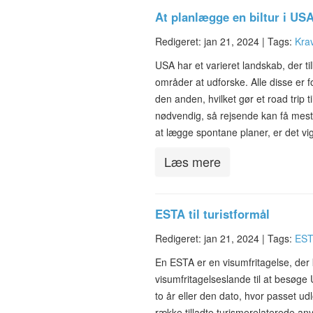
At planlægge en biltur i US
Redigeret: jan 21, 2024 |
Tags:
Krav
USA har et varieret landskab, der t
områder at udforske. Alle disse er f
den anden, hvilket gør et road trip
nødvendig, så rejsende kan få mest
at lægge spontane planer, er det vi
Læs mere
ESTA til turistformål
Redigeret: jan 21, 2024 |
Tags:
ESTA
En ESTA er en visumfritagelse, der
visumfritagelseslande til at besøge
to år eller den dato, hvor passet ud
række tilladte turismerelaterede anv