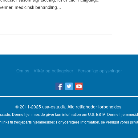
r venner, medicinsk behandling…
Om os
Vilkår og betingelser
Personlige oplysninger
© 2011-2025
usa-esta.dk
. Alle rettigheder forbeholdes.
ambassade. Denne hjemmeside giver kun information om U.S. ESTA. Denne hjemmesid
links til tredjeparts hjemmesider. For yderligere information, se venligst vores privat