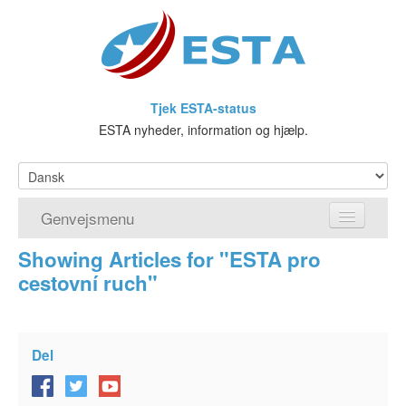
Tjek ESTA-status
ESTA nyheder, information og hjælp.
Genvejsmenu
Showing Articles for "ESTA pro
Hjem
cestovní ruch"
Ansøg om ESTA
Hvad er ESTA?
Del
Visumfritagelsesprogrammet