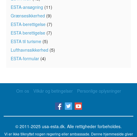
ESTA-ansøgning
(11)
Grænsesikkerhed
(9)
ESTA-berettigelse
(7)
ESTA berettigelse
(7)
ESTA til turisme
(5)
Lufthavnssikkerhed
(5)
ESTA-formular
(4)
Om os
Vilkår og betingelser
Personlige oplysninger
© 2011-2025
usa-esta.dk
. Alle rettigheder forbeholdes.
Vi er ikke tilknyttet nogen regering eller ambassade. Denne hjemmeside giver