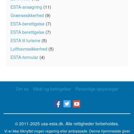
ESTA-ansøgning
(11)
Grænsesikkerhed
(9)
ESTA-berettigelse
(7)
ESTA berettigelse
(7)
ESTA til turisme
(5)
Lufthavnssikkerhed
(5)
ESTA-formular
(4)
Om os
Vilkår og betingelser
Personlige oplysninger
© 2011-2025
usa-esta.dk
. Alle rettigheder forbeholdes.
Vi er ikke tilknyttet nogen regering eller ambassade. Denne hjemmeside giver