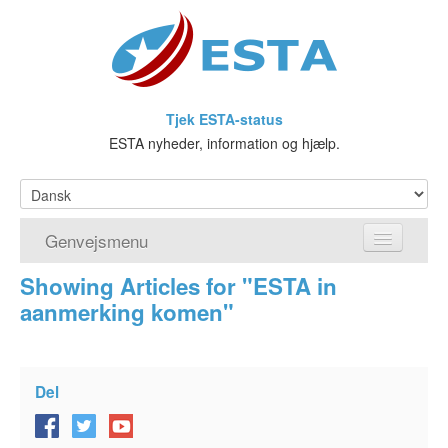
Tjek ESTA-status
ESTA nyheder, information og hjælp.
Genvejsmenu
Showing Articles for "ESTA in
Hjem
aanmerking komen"
Ansøg om ESTA
Hvad er ESTA?
Del
Visumfritagelsesprogrammet