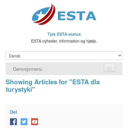
Tjek ESTA-status
ESTA nyheder, information og hjælp.
Genvejsmenu
Showing Articles for "ESTA dla
Hjem
turystyki"
Ansøg om ESTA
Hvad er ESTA?
Del
Visumfritagelsesprogrammet