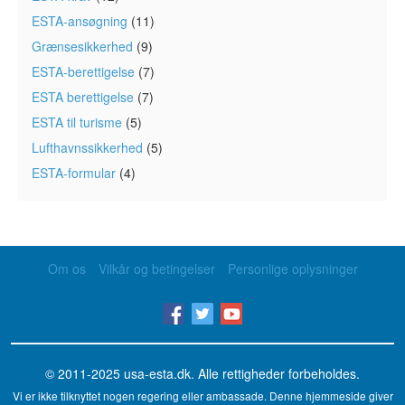
ESTA-ansøgning
(11)
Grænsesikkerhed
(9)
ESTA-berettigelse
(7)
ESTA berettigelse
(7)
ESTA til turisme
(5)
Lufthavnssikkerhed
(5)
ESTA-formular
(4)
Om os
Vilkår og betingelser
Personlige oplysninger
© 2011-2025
usa-esta.dk
. Alle rettigheder forbeholdes.
Vi er ikke tilknyttet nogen regering eller ambassade. Denne hjemmeside giver