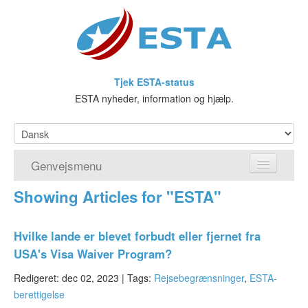
Tjek ESTA-status
ESTA nyheder, information og hjælp.
Genvejsmenu
Showing Articles for "ESTA"
Hjem
Ansøg om ESTA
Hvilke lande er blevet forbudt eller fjernet fra
USA's Visa Waiver Program?
Hvad er ESTA?
Redigeret: dec 02, 2023 |
Tags:
Rejsebegrænsninger
,
ESTA-
Visumfritagelsesprogrammet
berettigelse