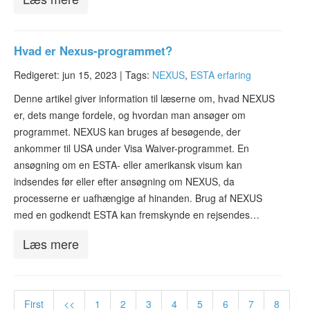
Hvad er Nexus-programmet?
Redigeret: jun 15, 2023 |
Tags:
NEXUS
,
ESTA erfaring
Denne artikel giver information til læserne om, hvad NEXUS
er, dets mange fordele, og hvordan man ansøger om
programmet. NEXUS kan bruges af besøgende, der
ankommer til USA under Visa Waiver-programmet. En
ansøgning om en ESTA- eller amerikansk visum kan
indsendes før eller efter ansøgning om NEXUS, da
processerne er uafhængige af hinanden. Brug af NEXUS
med en godkendt ESTA kan fremskynde en rejsendes…
Læs mere
First
<<
1
2
3
4
5
6
7
8