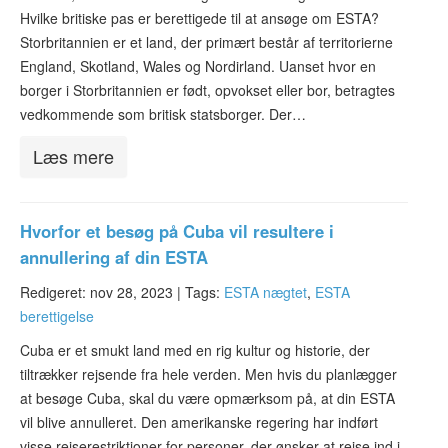
Hvilke britiske pas er berettigede til at ansøge om ESTA?
Storbritannien er et land, der primært består af territorierne
England, Skotland, Wales og Nordirland. Uanset hvor en
borger i Storbritannien er født, opvokset eller bor, betragtes
vedkommende som britisk statsborger. Der…
Læs mere
Hvorfor et besøg på Cuba vil resultere i
annullering af din ESTA
Redigeret: nov 28, 2023 |
Tags:
ESTA nægtet
,
ESTA
berettigelse
Cuba er et smukt land med en rig kultur og historie, der
tiltrækker rejsende fra hele verden. Men hvis du planlægger
at besøge Cuba, skal du være opmærksom på, at din ESTA
vil blive annulleret. Den amerikanske regering har indført
visse rejserestriktioner for personer, der ønsker at rejse ind i