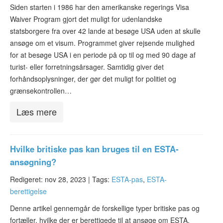
ESTA-status
Siden starten i 1986 har den amerikanske regerings Visa
Waiver Program gjort det muligt for udenlandske
Artikler
statsborgere fra over 42 lande at besøge USA uden at skulle
ansøge om et visum. Programmet giver rejsende mulighed
Kontakt
for at besøge USA i en periode på op til og med 90 dage af
turist- eller forretningsårsager. Samtidig giver det
forhåndsoplysninger, der gør det muligt for politiet og
grænsekontrollen…
Læs mere
Hvilke britiske pas kan bruges til en ESTA-
ansøgning?
Redigeret: nov 28, 2023 |
Tags:
ESTA-pas
,
ESTA-
berettigelse
Denne artikel gennemgår de forskellige typer britiske pas og
fortæller, hvilke der er berettigede til at ansøge om ESTA.