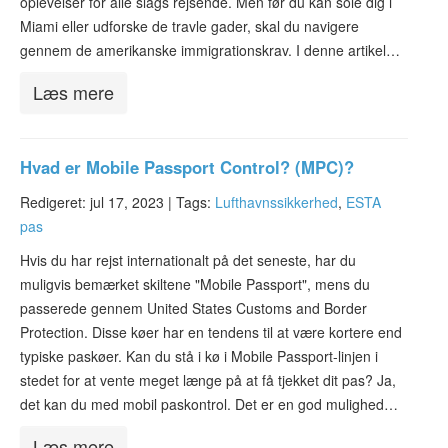
oplevelser for alle slags rejsende. Men før du kan sole dig i
Miami eller udforske de travle gader, skal du navigere
gennem de amerikanske immigrationskrav. I denne artikel…
Læs mere
Hvad er Mobile Passport Control? (MPC)?
Redigeret: jul 17, 2023 |
Tags:
Lufthavnssikkerhed
,
ESTA
pas
Hvis du har rejst internationalt på det seneste, har du
muligvis bemærket skiltene "Mobile Passport", mens du
passerede gennem United States Customs and Border
Protection. Disse køer har en tendens til at være kortere end
typiske paskøer. Kan du stå i kø i Mobile Passport-linjen i
stedet for at vente meget længe på at få tjekket dit pas? Ja,
det kan du med mobil paskontrol. Det er en god mulighed…
Læs mere