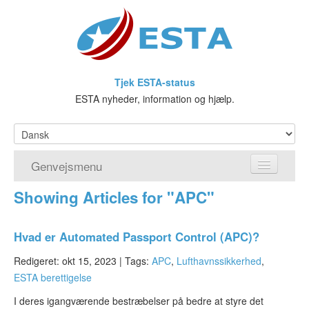
Tjek ESTA-status
ESTA nyheder, information og hjælp.
Genvejsmenu
Showing Articles for "APC"
Hjem
Ansøg om ESTA
Hvad er Automated Passport Control (APC)?
Hvad er ESTA?
Redigeret: okt 15, 2023 |
Tags:
APC
,
Lufthavnssikkerhed
,
ESTA berettigelse
Visumfritagelsesprogrammet
I deres igangværende bestræbelser på bedre at styre det