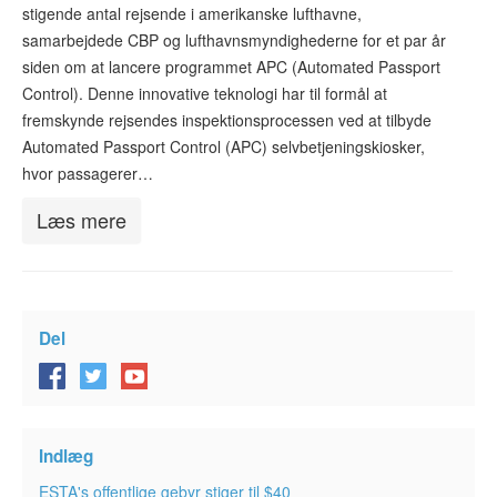
stigende antal rejsende i amerikanske lufthavne,
ESTA-status
samarbejdede CBP og lufthavnsmyndighederne for et par år
Artikler
siden om at lancere programmet APC (Automated Passport
Control). Denne innovative teknologi har til formål at
Kontakt
fremskynde rejsendes inspektionsprocessen ved at tilbyde
Automated Passport Control (APC) selvbetjeningskiosker,
hvor passagerer…
Læs mere
Del
Indlæg
ESTA's offentlige gebyr stiger til $40