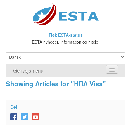
Tjek ESTA-status
ESTA nyheder, information og hjælp.
Genvejsmenu
Showing Articles for "ΗΠΑ Visa"
Hjem
Ansøg om ESTA
Del
Hvad er ESTA?
Visumfritagelsesprogrammet