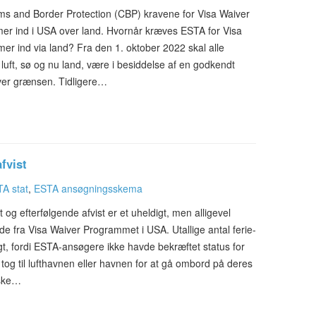
ms and Border Protection (CBP) kravene for Visa Waiver
r ind i USA over land. Hvornår kræves ESTA for Visa
r ind via land? Fra den 1. oktober 2022 skal alle
luft, sø og nu land, være i besiddelse af en godkendt
over grænsen. Tidligere…
fvist
A stat
,
ESTA ansøgningsskema
og efterfølgende afvist er et uheldigt, men alligevel
e fra Visa Waiver Programmet i USA. Utallige antal ferie-
agt, fordi ESTA-ansøgere ikke havde bekræftet status for
og til lufthavnen eller havnen for at gå ombord på deres
nske…