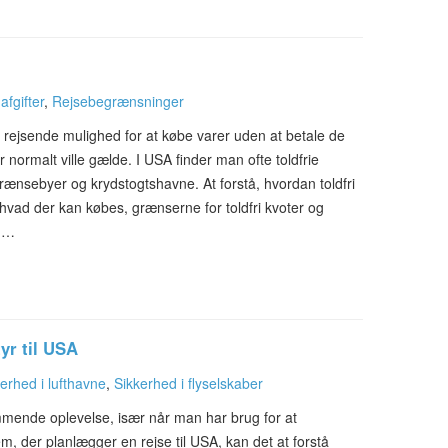
afgifter
,
Rejsebegrænsninger
e rejsende mulighed for at købe varer uden at betale de
er normalt ville gælde. I USA finder man ofte toldfrie
 grænsebyer og krydstogtshavne. At forstå, hvordan toldfri
hvad der kan købes, grænserne for toldfri kvoter og
ed…
yr til USA
erhed i lufthavne
,
Sikkerhed i flyselskaber
mende oplevelse, især når man har brug for at
, der planlægger en rejse til USA, kan det at forstå