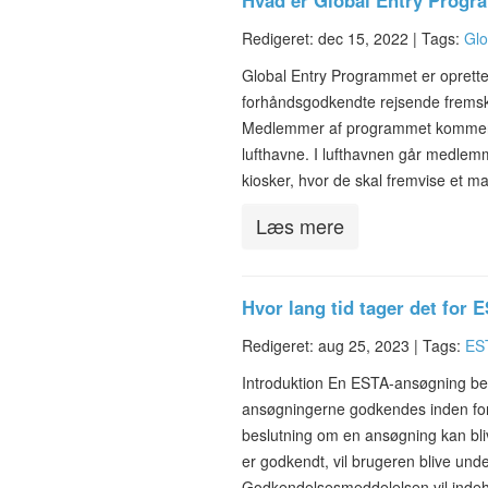
Hvad er Global Entry Prog
Redigeret: dec 15, 2022 |
Tags:
Glo
Global Entry Programmet er oprette
forhåndsgodkendte rejsende fremsk
Medlemmer af programmet kommer i
lufthavne. I lufthavnen går medlem
kiosker, hvor de skal fremvise et 
Læs mere
Hvor lang tid tager det for
Redigeret: aug 25, 2023 |
Tags:
ES
Introduktion En ESTA-ansøgning beha
ansøgningerne godkendes inden for e
beslutning om en ansøgning kan bli
er godkendt, vil brugeren blive unde
Godkendelsesmeddelelsen vil indeh