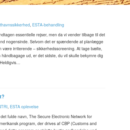
fthavnssikkerhed
,
ESTA-behandling
agen essentielle rejser, men da vi vender tilbage til det
t end nogensinde. Selvom det er spændende at planlægge
an være irriterende – sikkerhedsscreening. At tage bælte,
n håndbagage ud, er det sidste, du vil skulle bekymre dig
 Heldigvis…
t?
NTRI
,
ESTA oplevelse
 det fulde navn, The Secure Electronic Network for
t amerikansk program, der drives af CBP (Customs and