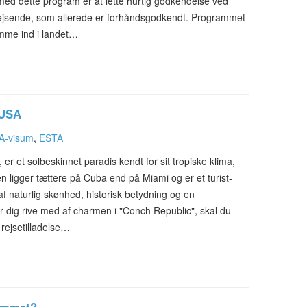
med dette program er at lette hurtig godkendelse ved
orejsende, som allerede er forhåndsgodkendt. Programmet
omme ind i landet…
 USA
A-visum
,
ESTA
 er et solbeskinnet paradis kendt for sit tropiske klima,
en ligger tættere på Cuba end på Miami og er et turist-
af naturlig skønhed, historisk betydning og en
der dig rive med af charmen i "Conch Republic", skal du
 rejsetilladelse…