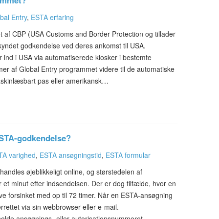
rammet?
bal Entry
,
ESTA erfaring
t af CBP (USA Customs and Border Protection og tillader
yndet godkendelse ved deres ankomst til USA.
nd i USA via automatiserede kiosker i bestemte
mer af Global Entry programmet videre til de automatiske
maskinlæsbart pas eller amerikansk…
 ESTA-godkendelse?
TA varighed
,
ESTA ansøgningstid
,
ESTA formular
ndles øjeblikkeligt online, og størstedelen af
t minut efter indsendelsen. Der er dog tilfælde, hvor en
ve forsinket med op til 72 timer. Når en ESTA-ansøgning
rrettet via sin webbrowser eller e-mail.
olde ansøgnings- eller autorisationsnummeret,…