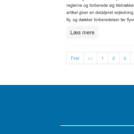
reglerne og forberede sig tilstræk
artikel giver en detaljeret vejledni
fly, og dækker forberedelser før fl
Læs mere
First
<<
1
2
3