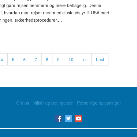
keligt gøre rejsen nemmere og mere behagelig. Denne
ng i, hvordan man rejser med medicinsk udstyr til USA med
yvningen, sikkerhedsprocedurer,…
4
5
6
7
8
9
10
>>
Last
Om os
Vilkår og betingelser
Personlige oplysninger