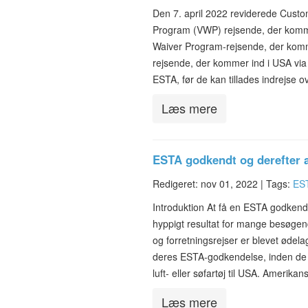
Den 7. april 2022 reviderede Custo
Program (VWP) rejsende, der komme
Waiver Program-rejsende, der komme
rejsende, der kommer ind i USA via 
ESTA, før de kan tillades indrejse 
Læs mere
ESTA godkendt og derefter a
Redigeret: nov 01, 2022 |
Tags:
EST
Introduktion At få en ESTA godkendt 
hyppigt resultat for mange besøgend
og forretningsrejser er blevet ødel
deres ESTA-godkendelse, inden de t
luft- eller søfartøj til USA. Amerika
Læs mere