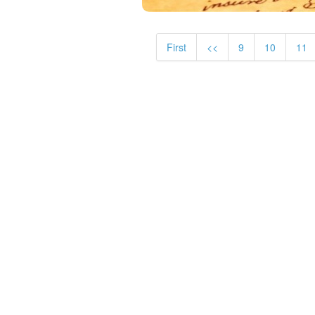
First
<<
9
10
11