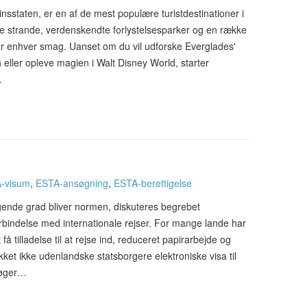
skinsstaten, er en af de mest populære turistdestinationer i
ige strande, verdenskendte forlystelsesparker og en række
for enhver smag. Uanset om du vil udforske Everglades'
 eller opleve magien i Walt Disney World, starter
…
-visum
,
ESTA-ansøgning
,
ESTA-berettigelse
stigende grad bliver normen, diskuteres begrebet
forbindelse med internationale rejser. For mange lande har
å tilladelse til at rejse ind, reduceret papirarbejde og
ikket ikke udenlandske statsborgere elektroniske visa til
rsøger…