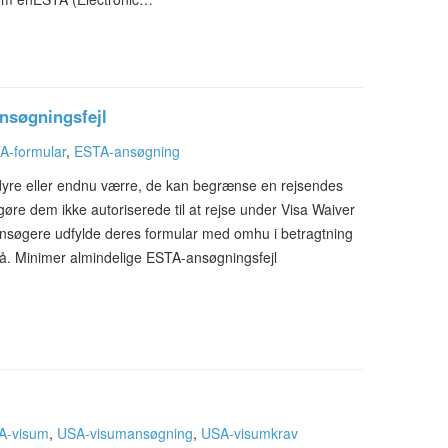
nsøgningsfejl
A-formular
,
ESTA-ansøgning
dyre eller endnu værre, de kan begrænse en rejsendes
 gøre dem ikke autoriserede til at rejse under Visa Waiver
søgere udfylde deres formular med omhu i betragtning
tå. Minimer almindelige ESTA-ansøgningsfejl
A-visum
,
USA-visumansøgning
,
USA-visumkrav