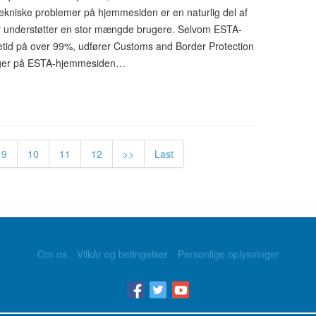
Tekniske problemer på hjemmesiden er en naturlig del af
er understøtter en stor mængde brugere. Selvom ESTA-
etid på over 99%, udfører Customs and Border Protection
inger på ESTA-hjemmesiden…
9
10
11
12
>>
Last
Om os
Vilkår og betingelser
Personlige oplysninger