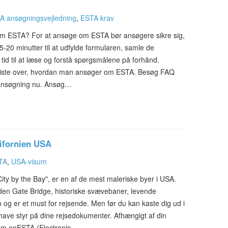
A ansøgningsvejledning
,
ESTA krav
om ESTA? For at ansøge om ESTA bør ansøgere sikre sig,
5-20 minutter til at udfylde formularen, samle de
id til at læse og forstå spørgsmålene på forhånd.
kliste over, hvordan man ansøger om ESTA. Besøg FAQ
in ansøgning nu. Ansøg…
lifornien USA
TA
,
USA-visum
ity by the Bay", er en af de mest maleriske byer i USA.
lden Gate Bridge, historiske svævebaner, levende
og er et must for rejsende. Men før du kan kaste dig ud i
have styr på dine rejsedokumenter. Afhængigt af din
 om enESTA (Electronic…