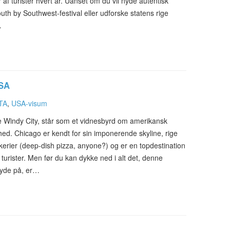
er af turister hvert år. Uanset om du vil nyde autentisk
th by Southwest-festival eller udforske statens rige
…
USA
TA
,
USA-visum
he Windy City, står som et vidnesbyrd om amerikansk
d. Chicago er kendt for sin imponerende skyline, rige
kerier (deep-dish pizza, anyone?) og er en topdestination
 turister. Men før du kan dykke ned i alt det, denne
byde på, er…