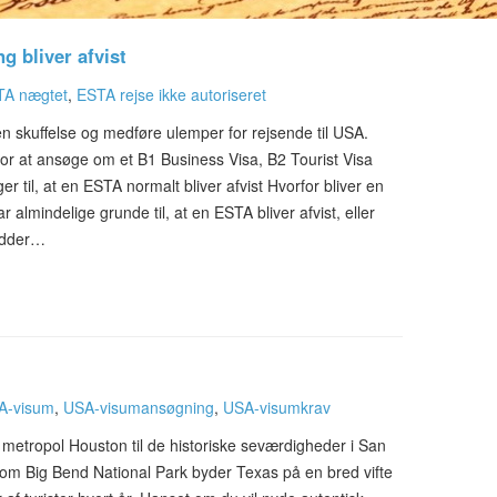
g bliver afvist
TA nægtet
,
ESTA rejse ikke autoriseret
n skuffelse og medføre ulemper for rejsende til USA.
or at ansøge om et B1 Business Visa, B2 Tourist Visa
ger til, at en ESTA normalt bliver afvist Hvorfor bliver en
 almindelige grunde til, at en ESTA bliver afvist, eller
hedder…
A-visum
,
USA-visumansøgning
,
USA-visumkrav
e metropol Houston til de historiske seværdigheder i San
som Big Bend National Park byder Texas på en bred vifte