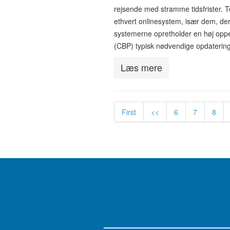
rejsende med stramme tidsfrister. 
ethvert onlinesystem, især dem, d
systemerne opretholder en høj opp
(CBP) typisk nødvendige opdater
Læs mere
First
<<
6
7
8