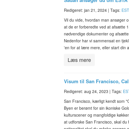
Sådan ansøger du om ESTA
Redigeret: jan 21, 2024 |
Tags:
EST
Vil du vide, hvordan man ansøger 
at de er forberedte ved at afsætte 1
nødvendige dokumenter og afsætte t
Nedenfor har vi sammensat en tje
'en for at lære mere, eller start d
Læs mere
Visum til San Francisco, Ca
Redigeret: aug 24, 2023 |
Tags:
ES
San Francisco, kærligt kendt som "C
Byen er berømt for sin ikoniske Go
kulturscener og mangfoldige køkken 
at udforske San Francisco, skal du 
nationalitet skal du måske ansøge