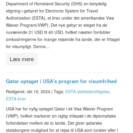
Department of Homeland Security (DHS) en betydelig
ESTA-status
stigning i gebyret for Electronic System for Travel
Artikler
Authorization (ESTA), et krav under det amerikanske Visa
Waiver Program(VWP). Det nye gebyr er steget fra de
Kontakt
nuværende 21 USD til 40 USD, hvilket næsten fordobler
omkostningerne for mange rejsende fra lande, der er fritaget
for visumpligt. Denne…
Læs mere
Qatar optaget i USA's program for visumfrihed
Redigeret: okt 15, 2024 |
Tags:
ESTA-støtteberettigelse
,
ESTA-krav
USA har for nylig optaget Qatar i sit Visa Waiver Program
(VWP), hvilket markerer en vigtig milepæl i de diplomatiske
forbindelser mellem de to lande. Det giver qatarske
statsborgere mulighed for at rejse til USA som turister eller i