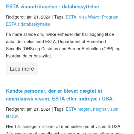
ESTA visumfritagelse - databeskyttelse
Redigeret: jan 21, 2024 |
Tags:
ESTA
,
Visa Waiver Program
,
ESTA's databeskyttelse
Få mere at vide om, hvilke enheder der har adgang til de
data, der deles med ESTA, Department of Homeland
Security (DHS) og Customs and Border Protection (CBP), og
hvordan de er beskyttet.
Læs mere
Kendte personer, der er blevet nægtet et
amerikansk visum, ESTA eller indrejse i USA.
Redigeret: jan 21, 2024 |
Tags:
ESTA nægtet
,
nægtet visum
til USA
Hvert år ansøger millioner af mennesker om et visum til USA.
At ansøge om et amerikansk visum kan være en udfordrende