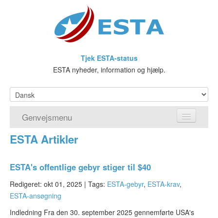
Tjek ESTA-status
ESTA nyheder, information og hjælp.
Genvejsmenu
ESTA Artikler
Hjem
Ansøg om ESTA
ESTA's offentlige gebyr stiger til $40
Hvad er ESTA?
Redigeret: okt 01, 2025 |
Tags:
ESTA-gebyr
,
ESTA-krav
,
ESTA-ansøgning
Visumfritagelsesprogrammet
Indledning Fra den 30. september 2025 gennemførte USA's